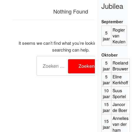
Jubilea
Nothing Found
September
Rogier
5
van
jaar
Keulen
It seems we can’t find what you’re looking for. Perhaps
searching can help.
Oktober
Zoeken
5
Roeland
naar:
jaar
Brouwer
5
Eline
jaar
Kerkhoff
10
Suus
jaar
Sportel
15
Jancor
jaar
de Boer
Annelies
15
van der
jaar
ham