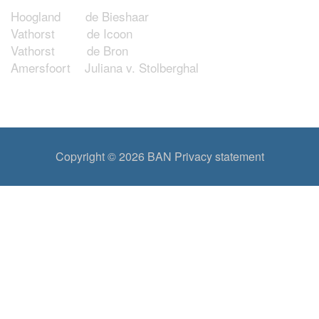
Hoogland de Bieshaar
Vathorst de Icoon
Vathorst de Bron
Amersfoort Juliana v. Stolberghal
Copyright © 2026
BAN
Privacy statement