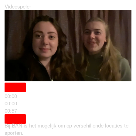
Videospeler
00:00
00:00
Locaties
00:57
Bij BAN is het mogelijk om op verschillende locaties te
sporten.