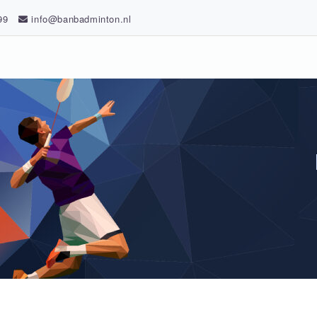
99
info@banbadminton.nl