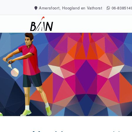
Skip
Amersfoort, Hoogland en Vathorst
06-838514
to
content