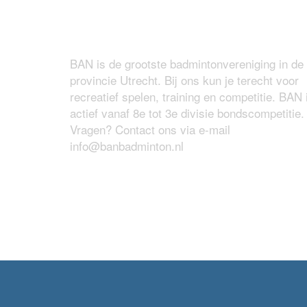
Over BAN
BAN is de grootste badmintonvereniging in de
provincie Utrecht. Bij ons kun je terecht voor
recreatief spelen, training en competitie. BAN 
actief vanaf 8e tot 3e divisie bondscompetitie.
Vragen? Contact ons via e-mail
info@banbadminton.nl