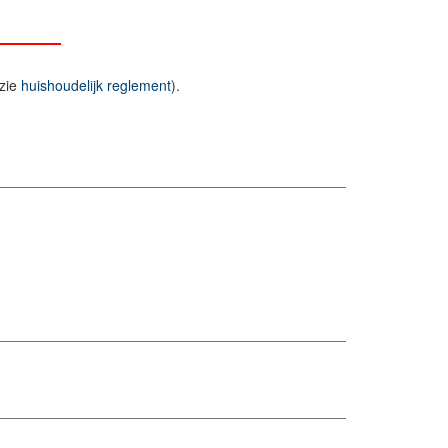
(zie
huishoudelijk reglement
).