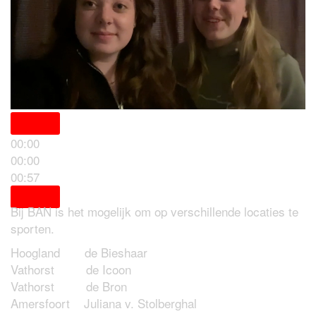
00:00
00:00
Locaties
00:57
Bij BAN is het mogelijk om op verschillende locaties te
sporten.
Hoogland de Bieshaar
Vathorst de Icoon
Vathorst de Bron
Amersfoort Juliana v. Stolberghal