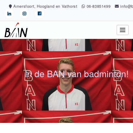
Skip
Amersfoort, Hoogland en Vathorst
06-83851499
info@b
to
content
In de BAN van badminton!