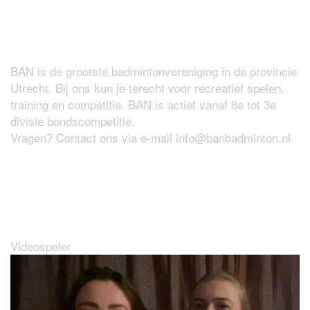
Over BAN
BAN is de grootste badmintonvereniging in de provincie
Utrecht. Bij ons kun je terecht voor recreatief spelen,
training en competitie. BAN is actief vanaf 8e tot 3e
divisie bondscompetitie.
Vragen? Contact ons via e-mail
info@banbadminton.nl
Wat maakt BAN zo leuk?
Videospeler