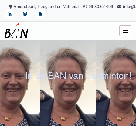
Skip
Amersfoort, Hoogland en Vathorst
06-83851499
info@b
to
content
In de BAN van badminton!