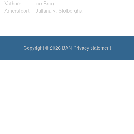
Vathorst de Bron
Amersfoort Juliana v. Stolberghal
Copyright © 2026
BAN
Privacy statement