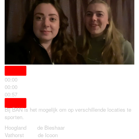
00:00
00:00
Locaties
00:57
Bij BAN is het mogelijk om op verschillende locaties te
sporten.
Hoogland de Bieshaar
Vathorst de Icoon