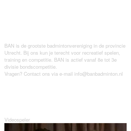
Over BAN
BAN is de grootste badmintonvereniging in de provincie
Utrecht. Bij ons kun je terecht voor recreatief spelen,
training en competitie. BAN is actief vanaf 8e tot 3e
divisie bondscompetitie.
Vragen? Contact ons via e-mail
info@banbadminton.nl
Wat maakt BAN zo leuk?
Videospeler