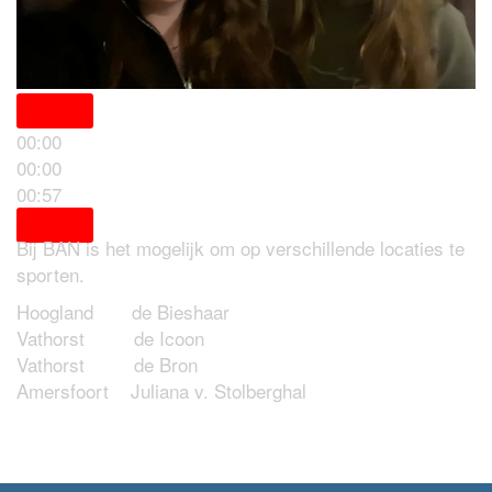
00:00
00:00
Locaties
00:57
Bij BAN is het mogelijk om op verschillende locaties te
sporten.
Hoogland de Bieshaar
Vathorst de Icoon
Vathorst de Bron
Amersfoort Juliana v. Stolberghal