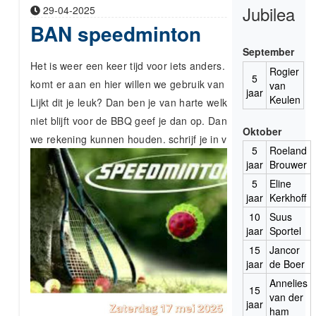
Jubilea
29-04-2025
BAN speedminton
September
Het is weer een keer tijd voor iets anders. Het mooie weer
Rogier
5
komt er aan en hier willen we gebruik van maken.
van
jaar
Keulen
Lijkt dit je leuk? Dan ben je van harte welkom. Ook als je
niet blijft voor de BBQ geef je dan op. Dan weten wij waar
Oktober
we rekening kunnen houden. schrijf je in via de
link
.
5
Roeland
jaar
Brouwer
5
Eline
jaar
Kerkhoff
10
Suus
jaar
Sportel
15
Jancor
jaar
de Boer
Annelies
15
van der
jaar
ham