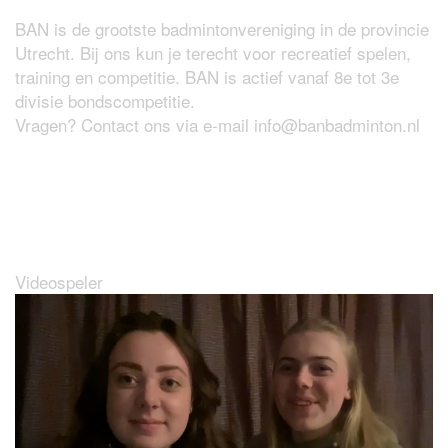
BAN is de grootste badmintonvereniging in de provincie
Utrecht. Bij ons kun je terecht voor recreatief spelen,
training en competitie. BAN is actief vanaf 8e tot 3e
divisie bondscompetitie.
Vragen? Contact ons via e-mail
info@banbadminton.nl
Wat maakt BAN zo leuk?
Videospeler