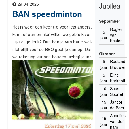
Jubilea
29-04-2025
BAN speedminton
September
Het is weer een keer tijd voor iets anders. Het mooie weer
Rogier
5
komt er aan en hier willen we gebruik van maken.
van
jaar
Keulen
Lijkt dit je leuk? Dan ben je van harte welkom. Ook als je
niet blijft voor de BBQ geef je dan op. Dan weten wij waar
Oktober
we rekening kunnen houden. schrijf je in via de
link
.
5
Roeland
jaar
Brouwer
5
Eline
jaar
Kerkhoff
10
Suus
jaar
Sportel
15
Jancor
jaar
de Boer
Annelies
15
van der
jaar
ham