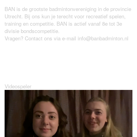
BAN is de grootste badmintonvereniging in de provincie
Utrecht. Bij ons kun je terecht voor recreatief spelen,
training en competitie. BAN is actief vanaf 8e tot 3e
divisie bondscompetitie.
Vragen? Contact ons via e-mail
info@banbadminton.nl
Wat maakt BAN zo leuk?
Videospeler