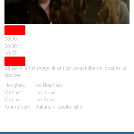
00:00
00:00
Locaties
00:57
Bij BAN is het mogelijk om op verschillende locaties te
sporten.
Hoogland de Bieshaar
Vathorst de Icoon
Vathorst de Bron
Amersfoort Juliana v. Stolberghal