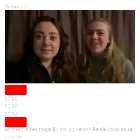
Videospeler
00:00
00:00
Locaties
00:57
Bij BAN is het mogelijk om op verschillende locaties te
sporten.