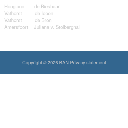
Hoogland de Bieshaar
Vathorst de Icoon
Vathorst de Bron
Amersfoort Juliana v. Stolberghal
Copyright © 2026
BAN
Privacy statement