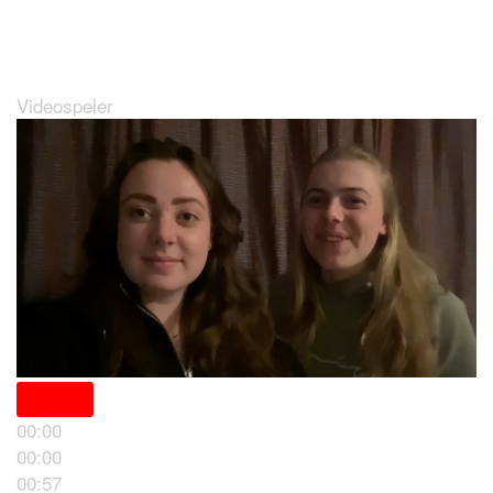
Wat maakt BAN zo leuk?
Videospeler
00:00
00:00
Locaties
00:57