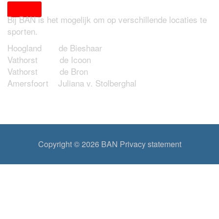
Bij BAN is het mogelijk om op verschillende locaties te
sporten.
Hoogland de Bieshaar
Vathorst de Icoon
Vathorst de Bron
Amersfoort Juliana v. Stolberghal
Copyright © 2026
BAN
Privacy statement