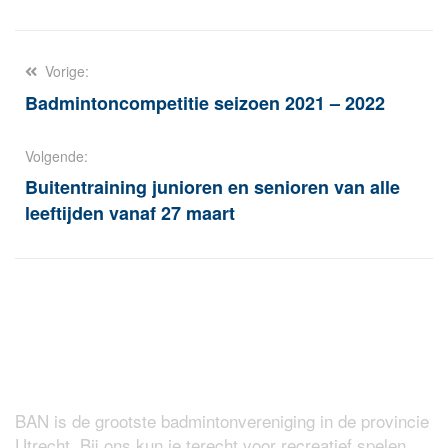
Berichtnavigatie
Vorige:
Badmintoncompetitie seizoen 2021 – 2022
Volgende:
Buitentraining junioren en senioren van alle
leeftijden vanaf 27 maart
Over BAN
BAN is de grootste badmintonvereniging in de provincie
Utrecht. Bij ons kun je terecht voor recreatief spelen,