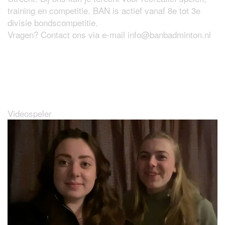
training en competitie. BAN is actief vanaf 8e tot 3e
divisie bondscompetitie.
Vragen? Contact ons via e-mail
info@banbadminton.nl
Wat maakt BAN zo leuk?
Videospeler