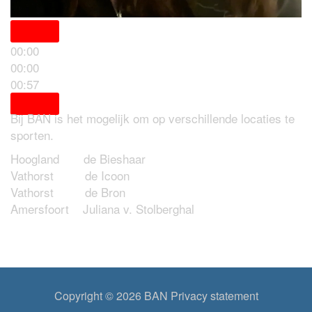
00:00
00:00
Locaties
00:57
Bij BAN is het mogelijk om op verschillende locaties te
sporten.
Hoogland de Bieshaar
Vathorst de Icoon
Vathorst de Bron
Amersfoort Juliana v. Stolberghal
Copyright © 2026
BAN
Privacy statement